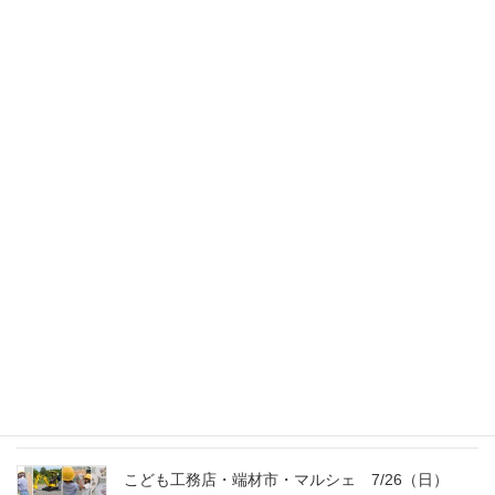
スタッフのブログ
次の記事
『家事がラクになる家』見に来
て下さい♪
2010年10月7日
最新記事
外の暑さを忘れる【平屋の完成見学会】
8/22（土）8/23（日）
2026年7月31日
こども工務店レポート
2026年7月29日
こども工務店・端材市・マルシェ 7/26（日）