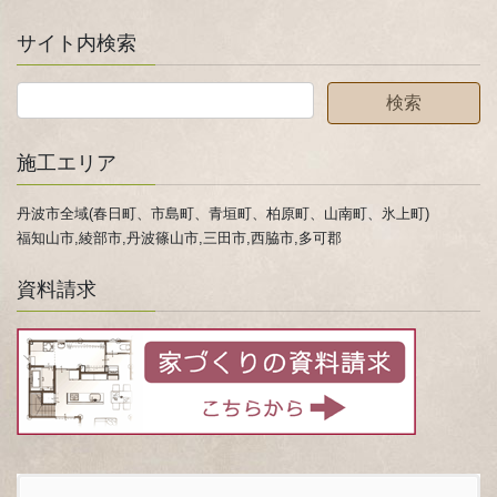
サイト内検索
施工エリア
丹波市全域(春日町、市島町、青垣町、柏原町、山南町、氷上町)
福知山市,綾部市,丹波篠山市,三田市,西脇市,多可郡
資料請求