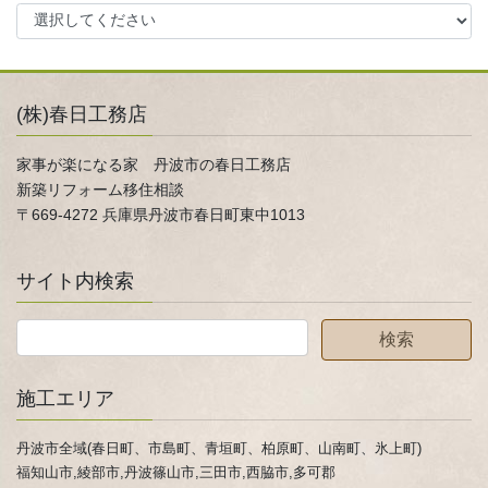
(株)春日工務店
家事が楽になる家 丹波市の春日工務店
新築リフォーム移住相談
〒669-4272 兵庫県丹波市春日町東中1013
サイト内検索
施工エリア
丹波市全域(春日町、市島町、青垣町、柏原町、山南町、氷上町)
福知山市,綾部市,丹波篠山市,三田市,西脇市,多可郡