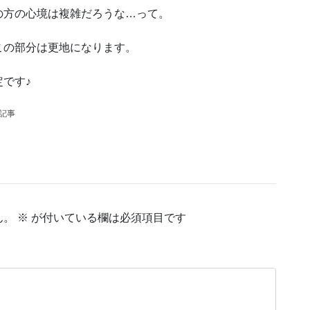
の方の心境は複雑だろうな…って。
この部分は更地になります。
です♪
の記事
ん。
※
が付いている欄は必須項目です