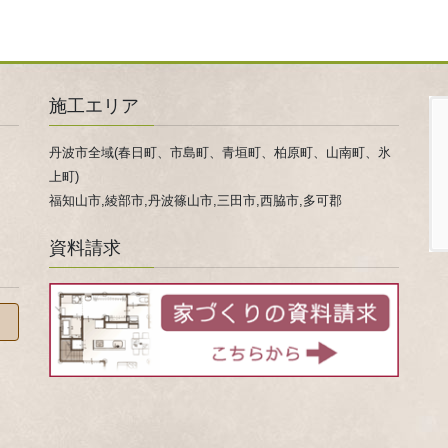
施工エリア
丹波市全域(春日町、市島町、青垣町、柏原町、山南町、氷
上町)
福知山市,綾部市,丹波篠山市,三田市,西脇市,多可郡
資料請求