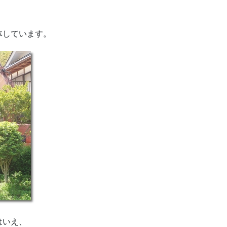
体しています。
はいえ、