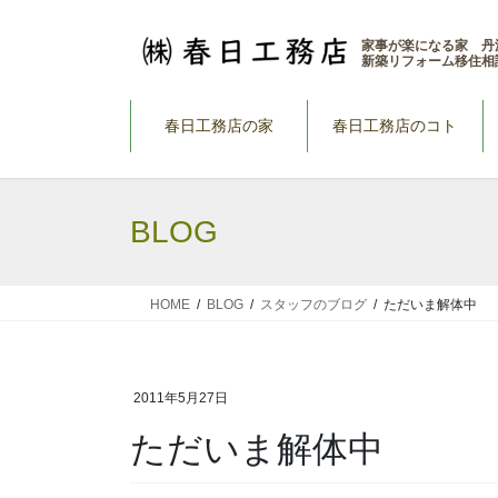
コ
ナ
ン
ビ
家事が楽になる家 丹
新築リフォーム移住相
テ
ゲ
ン
ー
ツ
シ
春日工務店の家
春日工務店のコト
へ
ョ
ス
ン
キ
に
BLOG
ッ
移
プ
動
HOME
BLOG
スタッフのブログ
ただいま解体中
2011年5月27日
ただいま解体中