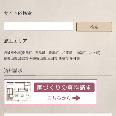
サイト内検索
施工エリア
丹波市全域(春日町、市島町、青垣町、柏原町、山南町、氷上町)
福知山市,綾部市,丹波篠山市,三田市,西脇市,多可郡
資料請求