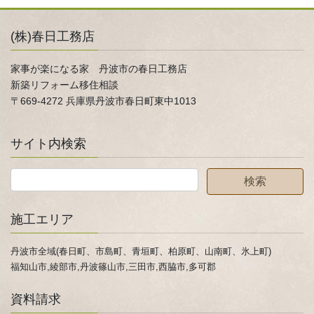
(株)春日工務店
家事が楽になる家 丹波市の春日工務店
新築リフォーム移住相談
〒669-4272 兵庫県丹波市春日町東中1013
サイト内検索
施工エリア
丹波市全域(春日町、市島町、青垣町、柏原町、山南町、氷上町)
福知山市,綾部市,丹波篠山市,三田市,西脇市,多可郡
資料請求