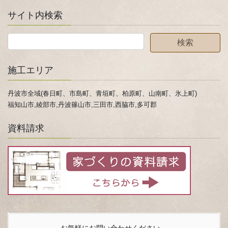
サイト内検索
施工エリア
丹波市全域(春日町、市島町、青垣町、柏原町、山南町、氷上町)
福知山市,綾部市,丹波篠山市,三田市,西脇市,多可郡
資料請求