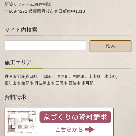
新築リフォーム移住相談
〒669-4272 兵庫県丹波市春日町東中1013
サイト内検索
施工エリア
丹波市全域(春日町、市島町、青垣町、柏原町、山南町、氷上町)
福知山市,綾部市,丹波篠山市,三田市,西脇市,多可郡
資料請求