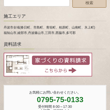
施工エリア
丹波市全域(春日町、市島町、青垣町、柏原町、山南町、氷上町)
福知山市,綾部市,丹波篠山市,三田市,西脇市,多可郡
資料請求
お気軽にお問い合わせください。
0795-75-0133
受付時間 8:00～17:30