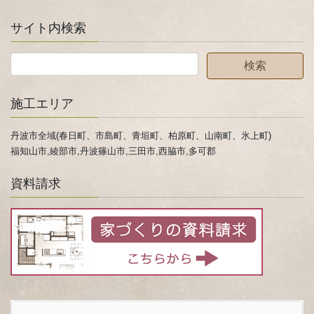
サイト内検索
施工エリア
丹波市全域(春日町、市島町、青垣町、柏原町、山南町、氷上町)
福知山市,綾部市,丹波篠山市,三田市,西脇市,多可郡
資料請求