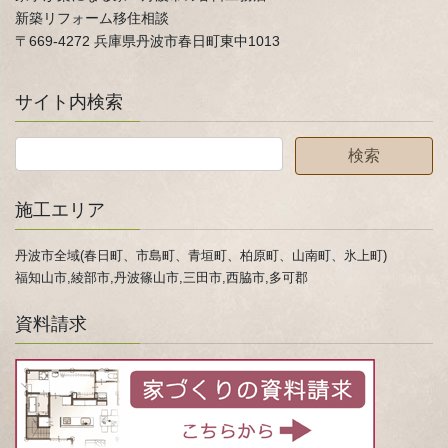
新築リフォーム移住相談
〒669-4272 兵庫県丹波市春日町東中1013
サイト内検索
施工エリア
丹波市全域(春日町、市島町、青垣町、柏原町、山南町、氷上町)
福知山市,綾部市,丹波篠山市,三田市,西脇市,多可郡
資料請求