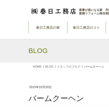
コ
ナ
ン
ビ
家事が楽になる家 丹
新築リフォーム移住相
テ
ゲ
ン
ー
ツ
シ
春日工務店の家
春日工務店のコト
へ
ョ
ス
ン
キ
に
BLOG
ッ
移
プ
動
HOME
BLOG
スタッフのブログ
バームクーヘン
2015年10月20日
バームクーヘン