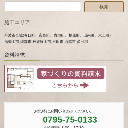
施工エリア
丹波市全域(春日町、市島町、青垣町、柏原町、山南町、氷上町)
福知山市,綾部市,丹波篠山市,三田市,西脇市,多可郡
資料請求
お気軽にお問い合わせください。
0795-75-0133
受付時間 8:00～17:30