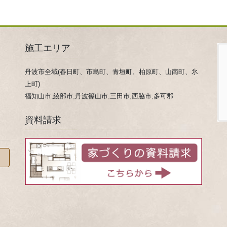
施工エリア
丹波市全域(春日町、市島町、青垣町、柏原町、山南町、氷
上町)
福知山市,綾部市,丹波篠山市,三田市,西脇市,多可郡
資料請求