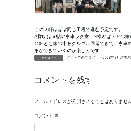
この２軒はほぼ同じ工程で進む予定です。
A様邸は６帖の家事ラク室、N様邸は７帖の家
２軒とも家の中をグルグル回遊できて、家事動
形ができていくのが楽しみです！
スタッフのブログ
、
> 2018年8月以前
カテゴリー
コメントを残す
メールアドレスが公開されることはありませ
コメント
※