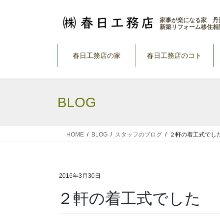
コ
ナ
ン
ビ
家事が楽になる家 丹
新築リフォーム移住相
テ
ゲ
ン
ー
ツ
シ
春日工務店の家
春日工務店のコト
へ
ョ
ス
ン
キ
に
BLOG
ッ
移
プ
動
HOME
BLOG
スタッフのブログ
２軒の着工式でし
2016年3月30日
２軒の着工式でした