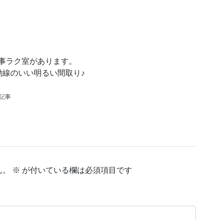
事ラク室があります。
線のいい明るい間取り♪
の記事
ん。
※
が付いている欄は必須項目です