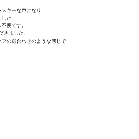
ハスキーな声になり
ました。。。
…不便です。
だきました。
ッフの顔合わせのような感じで