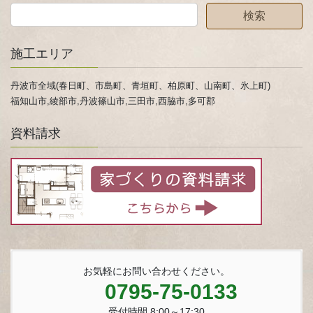
施工エリア
丹波市全域(春日町、市島町、青垣町、柏原町、山南町、氷上町)
福知山市,綾部市,丹波篠山市,三田市,西脇市,多可郡
資料請求
お気軽にお問い合わせください。
0795-75-0133
受付時間 8:00～17:30