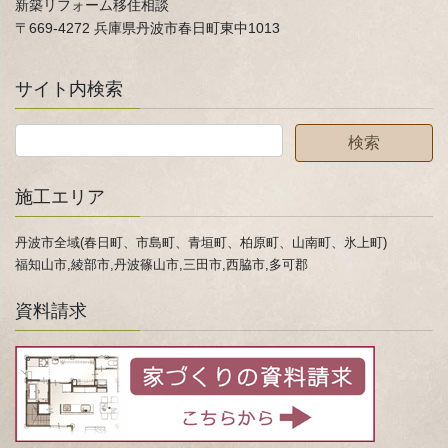
新築リフォーム移住相談
〒669-4272 兵庫県丹波市春日町東中1013
サイト内検索
施工エリア
丹波市全域(春日町、市島町、青垣町、柏原町、山南町、氷上町)
福知山市,綾部市,丹波篠山市,三田市,西脇市,多可郡
資料請求