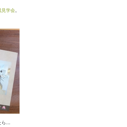
成見学会
。
たら…