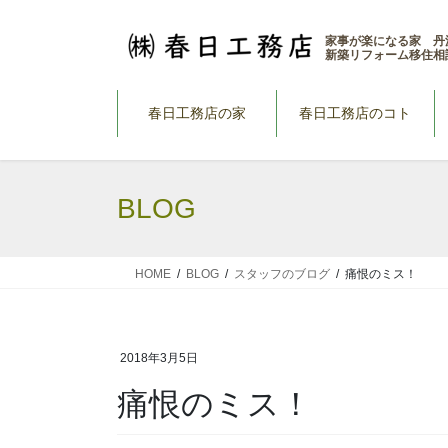
コ
ナ
ン
ビ
家事が楽になる家 丹
新築リフォーム移住相
テ
ゲ
ン
ー
ツ
シ
春日工務店の家
春日工務店のコト
へ
ョ
ス
ン
キ
に
BLOG
ッ
移
プ
動
HOME
BLOG
スタッフのブログ
痛恨のミス！
2018年3月5日
痛恨のミス！