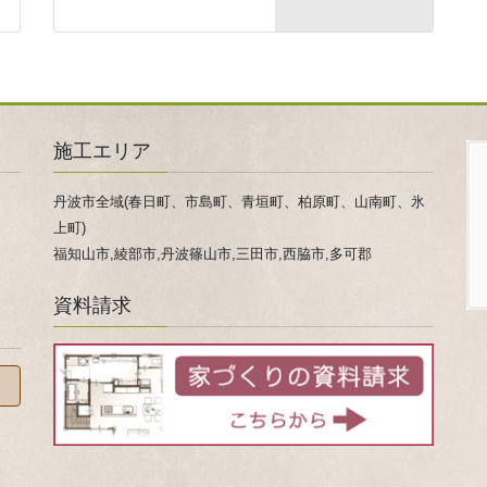
施工エリア
丹波市全域(春日町、市島町、青垣町、柏原町、山南町、氷
上町)
福知山市,綾部市,丹波篠山市,三田市,西脇市,多可郡
資料請求