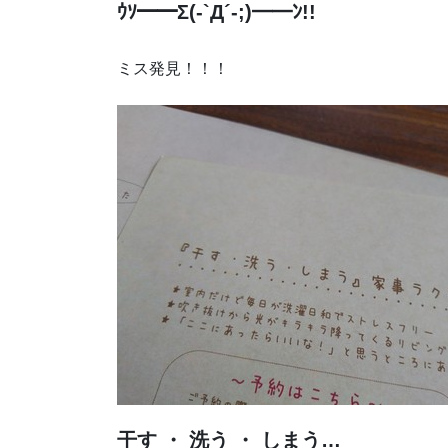
ｳｿ━━Σ(-`Д´-;)━━ﾝ!!
ミス発見！！！
干す ・ 洗う ・ しまう…