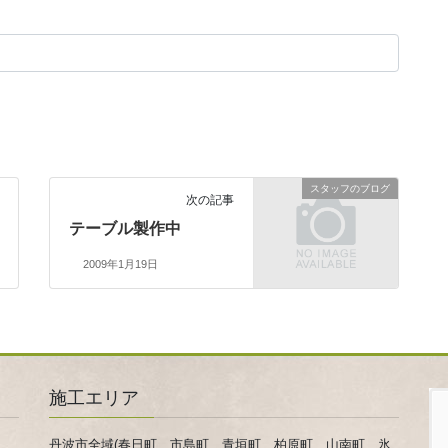
スタッフのブログ
次の記事
テーブル製作中
2009年1月19日
施工エリア
丹波市全域(春日町、市島町、青垣町、柏原町、山南町、氷