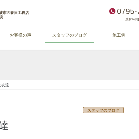
0795-
波市の春日工務店
談
[受付時間] 
お客様の声
スタッフのブログ
施工例
の友達
スタッフのブログ
達