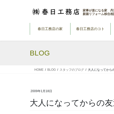
コ
ナ
ン
ビ
家事が楽になる家 丹
新築リフォーム移住相
テ
ゲ
ン
ー
ツ
シ
春日工務店の家
春日工務店のコト
へ
ョ
ス
ン
キ
に
BLOG
ッ
移
プ
動
HOME
BLOG
スタッフのブログ
大人になってから
2009年1月18日
大人になってからの友