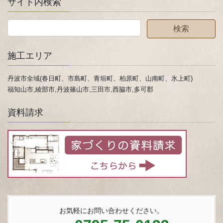
サイト内検索
施工エリア
丹波市全域(春日町、市島町、青垣町、柏原町、山南町、氷上町)
福知山市,綾部市,丹波篠山市,三田市,西脇市,多可郡
資料請求
お気軽にお問い合わせください。