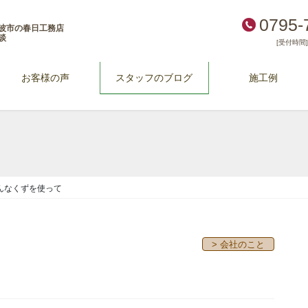
0795-
波市の春日工務店
談
[受付時間] 
お客様の声
スタッフのブログ
施工例
んなくずを使って
> 会社のこと