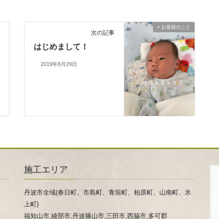
> お客様のこと
次の記事
はじめまして！
2019年8月29日
施工エリア
丹波市全域(春日町、市島町、青垣町、柏原町、山南町、氷
上町)
福知山市,綾部市,丹波篠山市,三田市,西脇市,多可郡