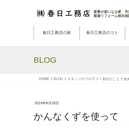
コ
ナ
ン
ビ
家事が楽になる家 丹
新築リフォーム移住相
テ
ゲ
ン
ー
ツ
シ
春日工務店の家
春日工務店のコト
へ
ョ
ス
ン
キ
に
BLOG
ッ
移
プ
動
HOME
BLOG
スタッフのブログ
> 会社のこと
か
2019年8月28日
かんなくずを使って