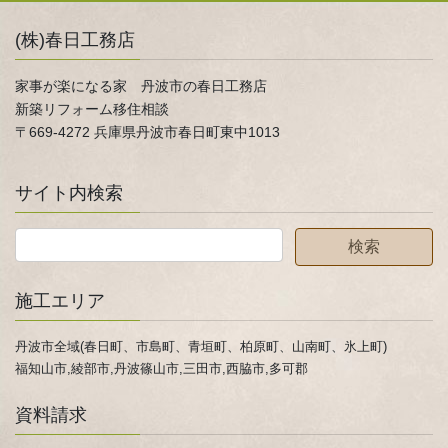
(株)春日工務店
家事が楽になる家 丹波市の春日工務店
新築リフォーム移住相談
〒669-4272 兵庫県丹波市春日町東中1013
サイト内検索
施工エリア
丹波市全域(春日町、市島町、青垣町、柏原町、山南町、氷上町)
福知山市,綾部市,丹波篠山市,三田市,西脇市,多可郡
資料請求