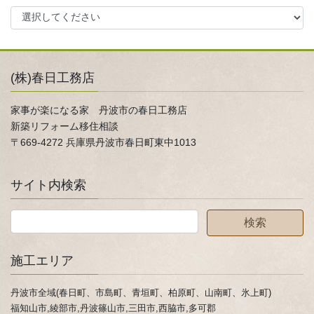
(株)春日工務店
家事が楽になる家 丹波市の春日工務店
新築リフォーム移住相談
〒669-4272 兵庫県丹波市春日町東中1013
サイト内検索
施工エリア
丹波市全域(春日町、市島町、青垣町、柏原町、山南町、氷上町)
福知山市,綾部市,丹波篠山市,三田市,西脇市,多可郡