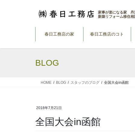
コ
ナ
ン
ビ
家事が楽になる家 丹
新築リフォーム移住相
テ
ゲ
ン
ー
ツ
シ
春日工務店の家
春日工務店のコト
へ
ョ
ス
ン
キ
に
BLOG
ッ
移
プ
動
HOME
BLOG
スタッフのブログ
全国大会in函館
2018年7月21日
全国大会in函館