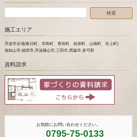
施工エリア
丹波市全域(春日町、市島町、青垣町、柏原町、山南町、氷上町)
福知山市,綾部市,丹波篠山市,三田市,西脇市,多可郡
資料請求
お気軽にお問い合わせください。
0795-75-0133