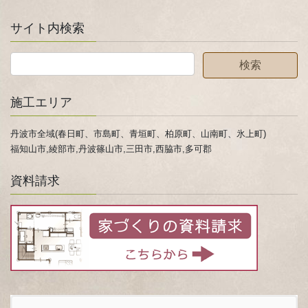
サイト内検索
施工エリア
丹波市全域(春日町、市島町、青垣町、柏原町、山南町、氷上町)
福知山市,綾部市,丹波篠山市,三田市,西脇市,多可郡
資料請求