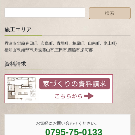
施工エリア
丹波市全域(春日町、市島町、青垣町、柏原町、山南町、氷上町)
福知山市,綾部市,丹波篠山市,三田市,西脇市,多可郡
資料請求
お気軽にお問い合わせください。
0795-75-0133