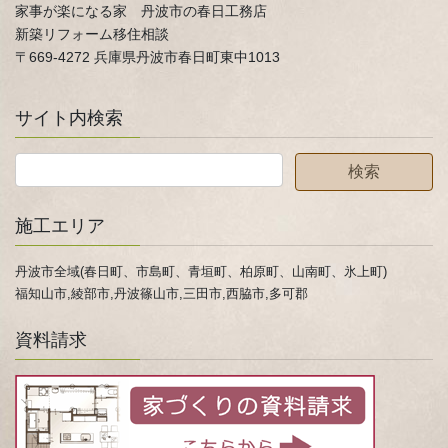
家事が楽になる家 丹波市の春日工務店
新築リフォーム移住相談
〒669-4272 兵庫県丹波市春日町東中1013
サイト内検索
施工エリア
丹波市全域(春日町、市島町、青垣町、柏原町、山南町、氷上町)
福知山市,綾部市,丹波篠山市,三田市,西脇市,多可郡
資料請求