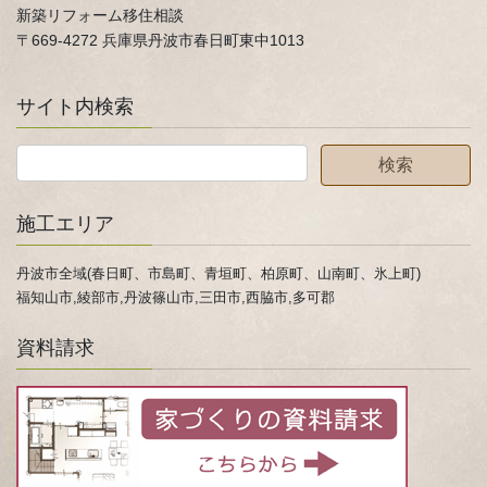
新築リフォーム移住相談
〒669-4272 兵庫県丹波市春日町東中1013
サイト内検索
施工エリア
丹波市全域(春日町、市島町、青垣町、柏原町、山南町、氷上町)
福知山市,綾部市,丹波篠山市,三田市,西脇市,多可郡
資料請求