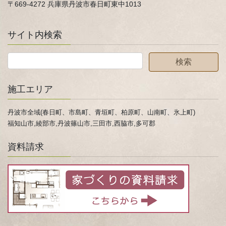
〒669-4272 兵庫県丹波市春日町東中1013
サイト内検索
施工エリア
丹波市全域(春日町、市島町、青垣町、柏原町、山南町、氷上町)
福知山市,綾部市,丹波篠山市,三田市,西脇市,多可郡
資料請求