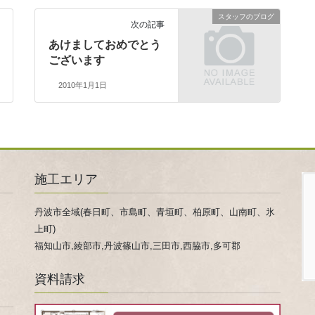
スタッフのブログ
次の記事
あけましておめでとう
ございます
2010年1月1日
施工エリア
丹波市全域(春日町、市島町、青垣町、柏原町、山南町、氷
上町)
福知山市,綾部市,丹波篠山市,三田市,西脇市,多可郡
資料請求