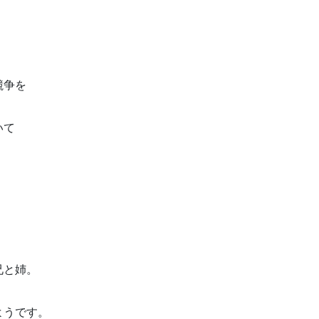
競争を
いて
兄と姉。
ようです。