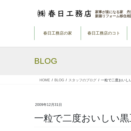
コ
ナ
ン
ビ
家事が楽になる家 丹
新築リフォーム移住相
テ
ゲ
ン
ー
ツ
シ
春日工務店の家
春日工務店のコト
へ
ョ
ス
ン
キ
に
BLOG
ッ
移
プ
動
HOME
BLOG
スタッフのブログ
一粒で二度おいし
2009年12月31日
一粒で二度おいしい黒