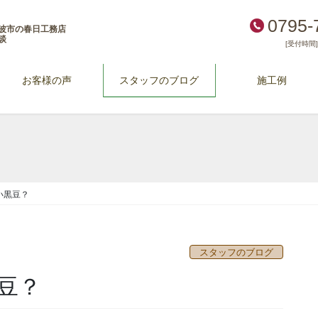
0795-
波市の春日工務店
談
[受付時間] 
お客様の声
スタッフのブログ
施工例
い黒豆？
スタッフのブログ
豆？