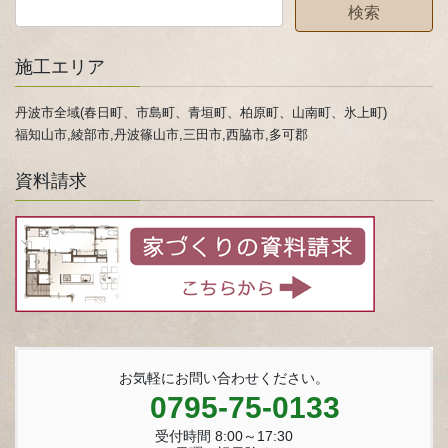
施工エリア
丹波市全域(春日町、市島町、青垣町、柏原町、山南町、氷上町)
福知山市,綾部市,丹波篠山市,三田市,西脇市,多可郡
資料請求
お気軽にお問い合わせください。
0795-75-0133
受付時間 8:00～17:30