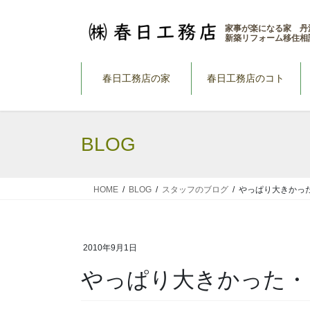
コ
ナ
ン
ビ
家事が楽になる家 丹
新築リフォーム移住相
テ
ゲ
ン
ー
ツ
シ
春日工務店の家
春日工務店のコト
へ
ョ
ス
ン
キ
に
BLOG
ッ
移
プ
動
HOME
BLOG
スタッフのブログ
やっぱり大きかっ
2010年9月1日
やっぱり大きかった・