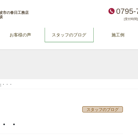
0795-
波市の春日工務店
談
[受付時間] 
お客様の声
スタッフのブログ
施工例
た・・・
スタッフのブログ
・・