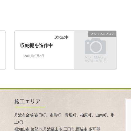
スタッフのブログ
次の記事
収納棚を造作中
2010年9月3日
施工エリア
丹波市全域(春日町、市島町、青垣町、柏原町、山南町、氷
上町)
福知山市,綾部市,丹波篠山市,三田市,西脇市,多可郡