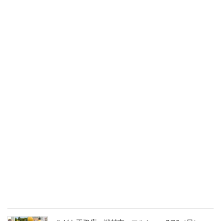
2011年2月18日
スタッフのブログ
次の記事
いつかきっと…
2011年2月20日
最新記事
外の暑さを忘れる【平屋の完成見学会】
8/22（土）8/23（日）
2026年7月31日
こども工務店レポート
2026年7月29日