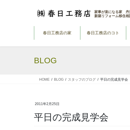
コ
ナ
ン
ビ
家事が楽になる家 丹
新築リフォーム移住相
テ
ゲ
ン
ー
ツ
シ
春日工務店の家
春日工務店のコト
へ
ョ
ス
ン
キ
に
BLOG
ッ
移
プ
動
HOME
BLOG
スタッフのブログ
平日の完成見学会
2011年2月25日
平日の完成見学会