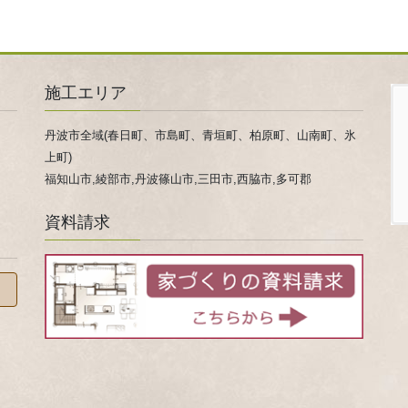
施工エリア
丹波市全域(春日町、市島町、青垣町、柏原町、山南町、氷
上町)
福知山市,綾部市,丹波篠山市,三田市,西脇市,多可郡
資料請求