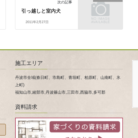
次の記事
引っ越しと室内犬
2011年2月27日
施工エリア
丹波市全域(春日町、市島町、青垣町、柏原町、山南町、氷
上町)
福知山市,綾部市,丹波篠山市,三田市,西脇市,多可郡
資料請求