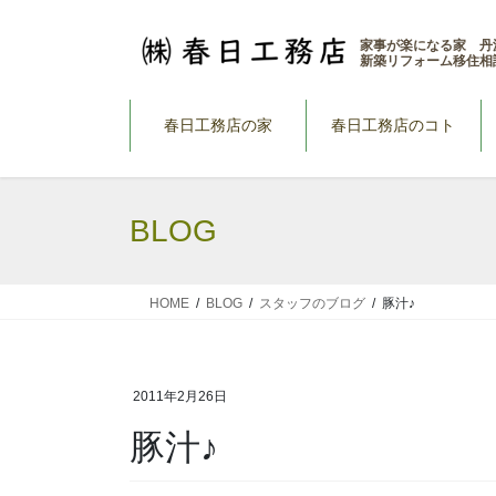
コ
ナ
ン
ビ
家事が楽になる家 丹
新築リフォーム移住相
テ
ゲ
ン
ー
ツ
シ
春日工務店の家
春日工務店のコト
へ
ョ
ス
ン
キ
に
BLOG
ッ
移
プ
動
HOME
BLOG
スタッフのブログ
豚汁♪
2011年2月26日
豚汁♪