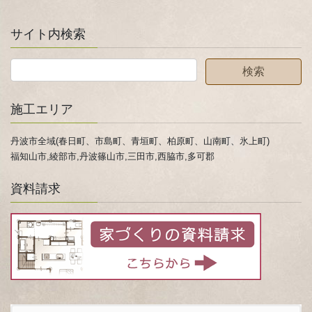
サイト内検索
施工エリア
丹波市全域(春日町、市島町、青垣町、柏原町、山南町、氷上町)
福知山市,綾部市,丹波篠山市,三田市,西脇市,多可郡
資料請求