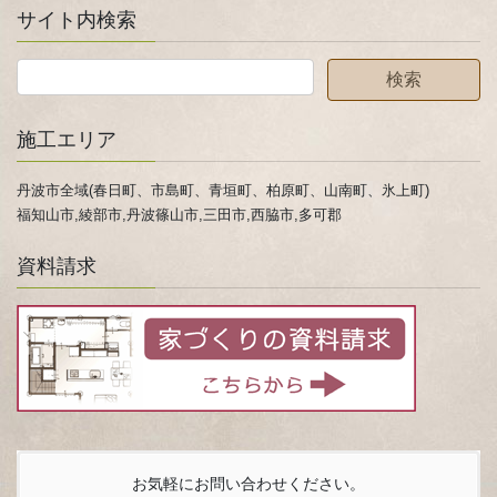
サイト内検索
施工エリア
丹波市全域(春日町、市島町、青垣町、柏原町、山南町、氷上町)
福知山市,綾部市,丹波篠山市,三田市,西脇市,多可郡
資料請求
お気軽にお問い合わせください。