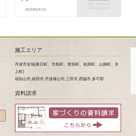
2011年6月1日
施工エリア
丹波市全域(春日町、市島町、青垣町、柏原町、山南町、氷
上町)
福知山市,綾部市,丹波篠山市,三田市,西脇市,多可郡
資料請求