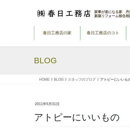
コ
ナ
ン
ビ
家事が楽になる家 丹
新築リフォーム移住相
テ
ゲ
ン
ー
ツ
シ
春日工務店の家
春日工務店のコト
へ
ョ
ス
ン
キ
に
BLOG
ッ
移
プ
動
HOME
BLOG
スタッフのブログ
アトピーにいいも
2011年5月31日
アトピーにいいもの