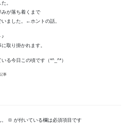
した。
痒みが落ち着くまで
でいました。←ホントの話。
♪
事に取り掛かれます。
る今日この頃です（*^_^*）
の記事
ん。
※
が付いている欄は必須項目です