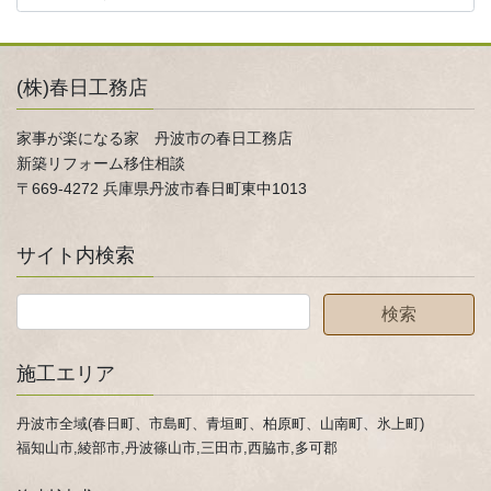
(株)春日工務店
家事が楽になる家 丹波市の春日工務店
新築リフォーム移住相談
〒669-4272 兵庫県丹波市春日町東中1013
サイト内検索
施工エリア
丹波市全域(春日町、市島町、青垣町、柏原町、山南町、氷上町)
福知山市,綾部市,丹波篠山市,三田市,西脇市,多可郡