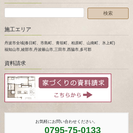
施工エリア
丹波市全域(春日町、市島町、青垣町、柏原町、山南町、氷上町)
福知山市,綾部市,丹波篠山市,三田市,西脇市,多可郡
資料請求
お気軽にお問い合わせください。
0795-75-0133