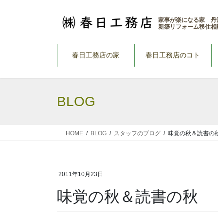
コ
ナ
ン
ビ
家事が楽になる家 丹
新築リフォーム移住相
テ
ゲ
ン
ー
ツ
シ
春日工務店の家
春日工務店のコト
へ
ョ
ス
ン
キ
に
BLOG
ッ
移
プ
動
HOME
BLOG
スタッフのブログ
味覚の秋＆読書の
2011年10月23日
味覚の秋＆読書の秋