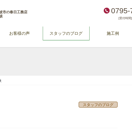
0795-
波市の春日工務店
談
[受付時間] 
お客様の声
スタッフのブログ
施工例
秋
スタッフのブログ