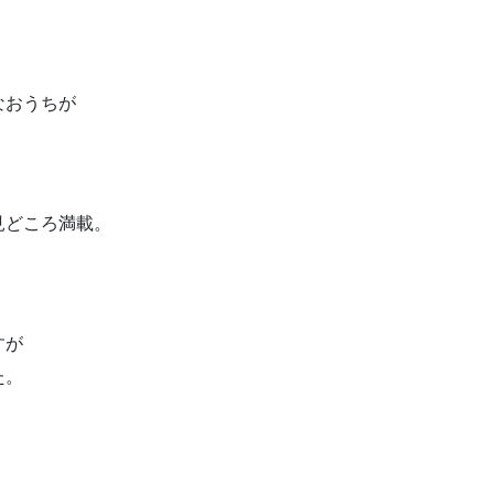
なおうちが
見どころ満載。
。
すが
た。