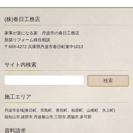
(株)春日工務店
家事が楽になる家 丹波市の春日工務店
新築リフォーム移住相談
〒669-4272 兵庫県丹波市春日町東中1013
サイト内検索
施工エリア
丹波市全域(春日町、市島町、青垣町、柏原町、山南町、氷上町)
福知山市,綾部市,丹波篠山市,三田市,西脇市,多可郡
資料請求