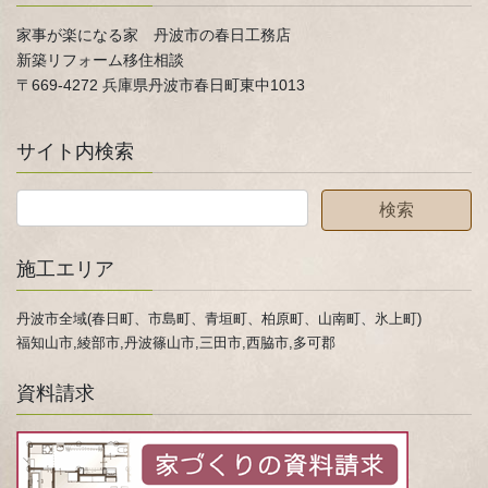
家事が楽になる家 丹波市の春日工務店
新築リフォーム移住相談
〒669-4272 兵庫県丹波市春日町東中1013
サイト内検索
施工エリア
丹波市全域(春日町、市島町、青垣町、柏原町、山南町、氷上町)
福知山市,綾部市,丹波篠山市,三田市,西脇市,多可郡
資料請求