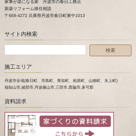
家事が楽になる家 丹波市の春日工務店
新築リフォーム移住相談
〒669-4272 兵庫県丹波市春日町東中1013
サイト内検索
施工エリア
丹波市全域(春日町、市島町、青垣町、柏原町、山南町、氷上町)
福知山市,綾部市,丹波篠山市,三田市,西脇市,多可郡
資料請求