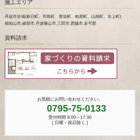
施工エリア
丹波市全域(春日町、市島町、青垣町、柏原町、山南町、氷上町)
福知山市,綾部市,丹波篠山市,三田市,西脇市,多可郡
資料請求
お気軽にお問い合わせください。
0795-75-0133
受付時間 8:00～17:30
[ 日曜・祝日除く ]