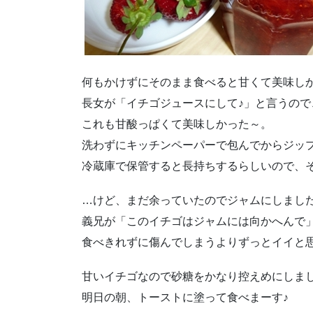
何もかけずにそのまま食べると甘くて美味し
長女が「イチゴジュースにして♪」と言うの
これも甘酸っぱくて美味しかった～。
洗わずにキッチンペーパーで包んでからジッ
冷蔵庫で保管すると長持ちするらしいので、
…けど、まだ余っていたのでジャムにしまし
義兄が「このイチゴはジャムには向かへんで
食べきれずに傷んでしまうよりずっとイイと
甘いイチゴなので砂糖をかなり控えめにしま
明日の朝、トーストに塗って食べまーす♪