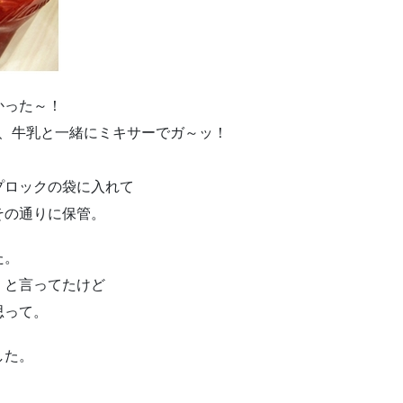
かった～！
で、牛乳と一緒にミキサーでガ～ッ！
プロックの袋に入れて
その通りに保管。
た。
」と言ってたけど
思って。
した。