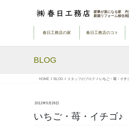
コ
ナ
ン
ビ
家事が楽になる家 丹
新築リフォーム移住相
テ
ゲ
ン
ー
ツ
シ
春日工務店の家
春日工務店のコト
へ
ョ
ス
ン
キ
に
BLOG
ッ
移
プ
動
HOME
BLOG
スタッフのブログ
いちご・苺・イチゴ
2012年5月26日
いちご・苺・イチゴ♪