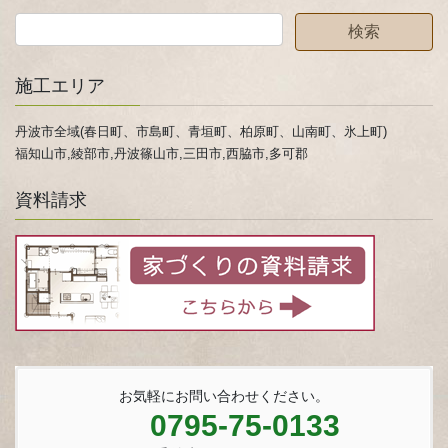
施工エリア
丹波市全域(春日町、市島町、青垣町、柏原町、山南町、氷上町)
福知山市,綾部市,丹波篠山市,三田市,西脇市,多可郡
資料請求
お気軽にお問い合わせください。
0795-75-0133