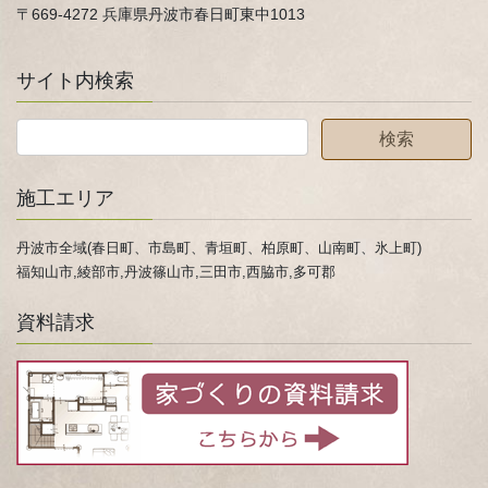
〒669-4272 兵庫県丹波市春日町東中1013
サイト内検索
施工エリア
丹波市全域(春日町、市島町、青垣町、柏原町、山南町、氷上町)
福知山市,綾部市,丹波篠山市,三田市,西脇市,多可郡
資料請求