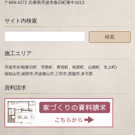
〒669-4272 兵庫県丹波市春日町東中1013
サイト内検索
施工エリア
丹波市全域(春日町、市島町、青垣町、柏原町、山南町、氷上町)
福知山市,綾部市,丹波篠山市,三田市,西脇市,多可郡
資料請求