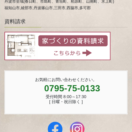
丹波市全域(春日町、市島町、青垣町、柏原町、山南町、氷上町)
福知山市,綾部市,丹波篠山市,三田市,西脇市,多可郡
資料請求
お気軽にお問い合わせください。
0795-75-0133
受付時間 8:00～17:30
[ 日曜・祝日除く ]