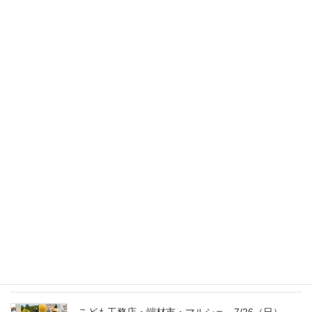
スタッフのブログ
次の記事
２０１３年いらっしゃい
2013年1月1日
最新記事
外の暑さを忘れる【平屋の完成見学会】
8/22（土）8/23（日）
2026年7月31日
こども工務店レポート
2026年7月29日
こども工務店・端材市・マルシェ 7/26（日）